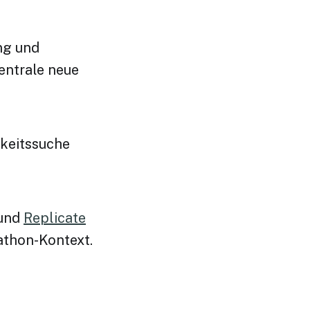
ng und
entrale neue
hkeitssuche
und
Replicate
athon-Kontext.