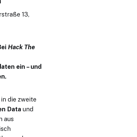
n
straße 13,
Bei
Hack The
aten ein – und
en.
in die zweite
en Data
und
n aus
isch