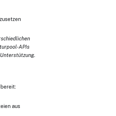
mzusetzen
rschiedlichen
lturpool-APIs
 Unterstützung.
bereit:
eien aus