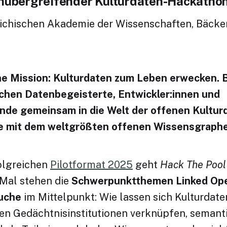
enübergreifender Kulturdaten-Hackatho
eichischen Akademie der Wissenschaften, Bäcker
ne Mission: Kulturdaten zum Leben erwecken.
chen Datenbegeisterte, Entwickler:innen und
nde gemeinsam in die Welt der offenen Kulturd
e mit dem weltgrößten offenen Wissensgraph
olgreichen
Pilotformat 2025
geht
Hack The Pool
 Mal stehen die
Schwerpunktthemen
Linked Op
suche
im Mittelpunkt: Wie lassen sich Kulturdate
hen Gedächtnisinstitutionen verknüpfen, semant