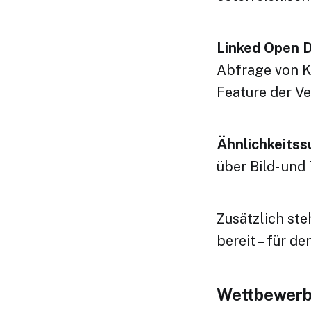
Linked Open D
Abfrage von Ku
Feature der V
Ähnlichkeitss
über Bild- und
Zusätzlich st
bereit – für d
Wettbewer