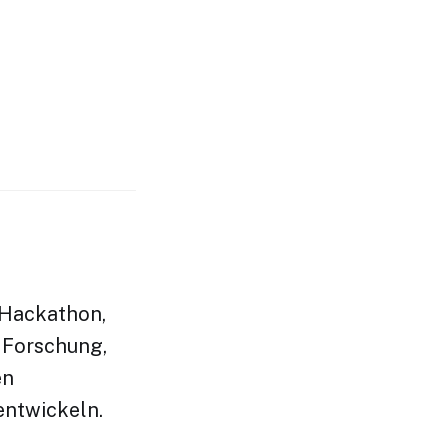
-Hackathon,
s Forschung,
en
entwickeln.