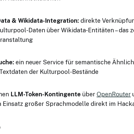
ata & Wikidata-Integration:
direkte Verknüpfu
lturpool-Daten über Wikidata-Entitäten – das z
eranstaltung
uche:
ein neuer Service für semantische Ähnlic
 Textdaten der Kulturpool-Bestände
ehen
LLM-Token-Kontingente
über
OpenRouter
en Einsatz großer Sprachmodelle direkt im Hack
b