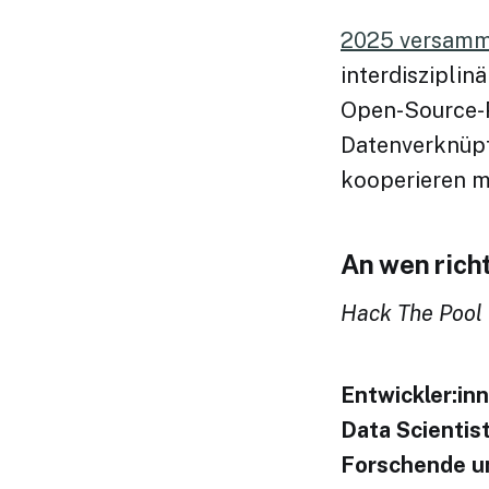
2025 versamme
interdiszipli
Open-Source-P
Datenverknüpf
kooperieren m
An wen rich
Hack The Pool
Entwickler:in
Data Scientis
Forschende u