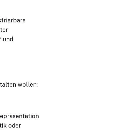
trierbare
ter
f und
stalten wollen:
repräsentation
tik oder